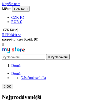
Napište nám
Měna:
CZK Kč

CZK Kč
EUR €

Přihlásit se
shopping_cart
Košík
(0)


Vyhledávání
Domů
Domů
Nástěnné svítidla

OK
Nejprodávanější