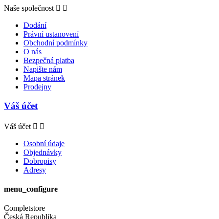
Naše společnost


Dodání
Právní ustanovení
Obchodní podmínky
O nás
Bezpečná platba
Napište nám
Mapa stránek
Prodejny
Váš účet
Váš účet


Osobní údaje
Objednávky
Dobropisy
Adresy
menu_configure
Completstore
Česká Republika